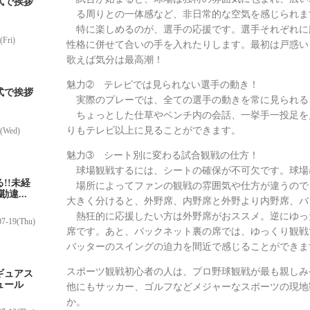
式で挨拶
る周りとの一体感など、非日常的な空気を感じられま
特に楽しめるのが、選手の応援です。選手それぞれに
(Fri)
性格に併せて合いの手を入れたりします。最初は戸惑い
歌えば気分は最高潮！
魅力➁ テレビでは見られない選手の動き！
式で挨拶
実際のプレーでは、全ての選手の動きを常に見られる
ちょっとした仕草やベンチ内の会話、一挙手一投足を
りもテレビ以上に見ることができます。
4(Wed)
魅力➂ シート別に変わる試合観戦の仕方！
球場観戦するには、シートの確保が不可欠です。球場
!!未経
場所によってファンの観戦の雰囲気や仕方が違うので
違...
大きく分けると、外野席、内野席と外野より内野席、バ
熱狂的に応援したい方は外野席がおススメ。逆にゆっ
07-19(Thu)
席です。あと、バックネット裏の席では、ゆっくり観戦
バッターのスイングの迫力を間近で感じることができま
スポーツ観戦初心者の人は、プロ野球観戦が最も親しみ
ギュアス
ュール
他にもサッカー、ゴルフなどメジャーなスポーツの現地
か。