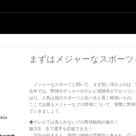
まずはメジャーなスポーツ
メジャーなスポーツと聞いて、まず思い浮かぶのは「
近年では、野球やサッカーのテレビ視聴率が下がってい
はり、人気は他のスポーツと比べると高く根強いもの。
ここでは最もメジャーなプロ野球について、実際に野球
ていきましょう。
AGS
◆テレビでは見られないプロ野球観戦の魅力！
魅力➀ 生で選手を応援できる！
試合が始まると、球場は独特の雰囲気に包まれ、広い