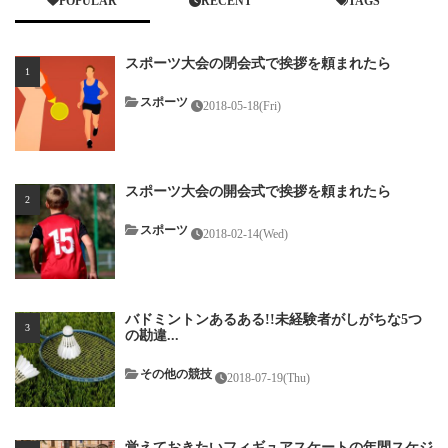
POPULAR
RECENT
TAGS
スポーツ大会の閉会式で挨拶を頼まれたら
スポーツ
2018-05-18(Fri)
スポーツ大会の開会式で挨拶を頼まれたら
スポーツ
2018-02-14(Wed)
バドミントンあるある!!未経験者がしがちな5つ
の勘違...
その他の競技
2018-07-19(Thu)
覚えておきたいフィギュアスケートの年間スケジ