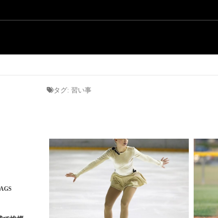
タグ:
習い事
AGS