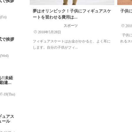
式で挨拶
夢はオリンピック！子供にフィギュアスケ
子供
(Fri)
ートを習わせる費用は...
スポーツ
201
2018年5月28日
子供に
式で挨拶
フィギュアスケートはお金がかかると、よく耳に
れるスポ
します。自分の子供がフィ...
4(Wed)
!!未経
違...
07-19(Thu)
ギュアス
ュール