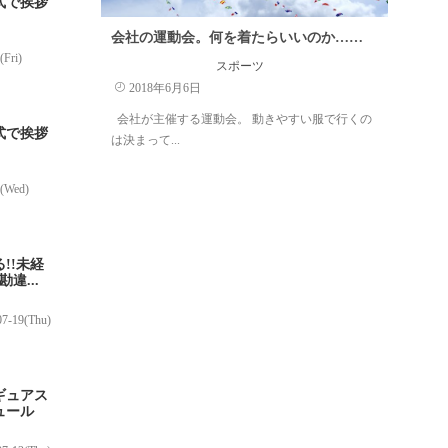
式で挨拶
会社の運動会。何を着たらいいのか……
(Fri)
スポーツ
2018年6月6日
会社が主催する運動会。 動きやすい服で行くの
式で挨拶
は決まって...
4(Wed)
!!未経
違...
07-19(Thu)
ギュアス
ュール