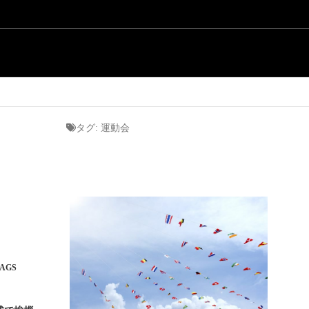
タグ:
運動会
AGS